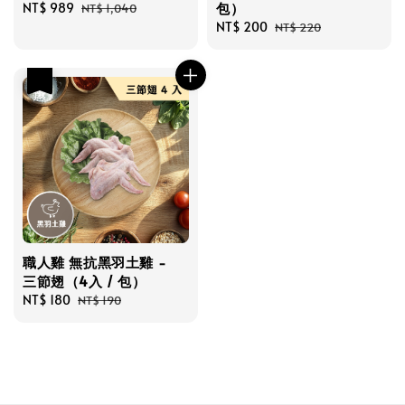
包）
Sale
NT$ 989
Regular
NT$ 1,040
price
price
Sale
NT$ 200
Regular
NT$ 220
price
price
優惠
職人雞 無抗黑羽土雞 -
三節翅（4入 / 包）
Sale
NT$ 180
Regular
NT$ 190
price
price