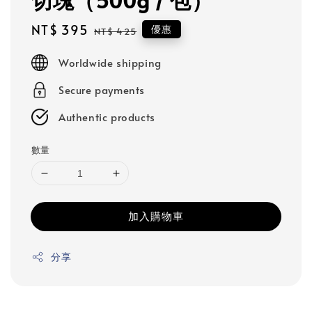
Sale
NT$ 395
Regular
優惠
NT$ 425
price
price
Worldwide shipping
Secure payments
Authentic products
數量
加入購物車
分享