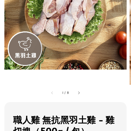
1
/
8
職人雞 無抗黑羽土雞 - 雞
切塊（500g / 包）