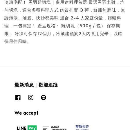
冷凍宅配！ 黑羽雞切塊｜多用途料理首選 嚴選黑羽土雞，均
勻切塊，適合多種料理方式 肉質扎實 Q 彈，鮮甜無腥味，無
論燉湯、滷煮、快炒都美味 適合 2-4 人家庭份量，輕鬆料
理，一包搞定！ 產品規格： 雞切塊（500g / 包） 保存期
限： 冷凍可保存12個月，冷藏建議於2天內食用完畢，以確
保最佳風味。
最新消息｜歡迎追蹤
We accept